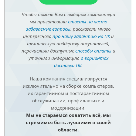
Чтобы помочь Вам с выбором компьютера
мы приготовили
ответы на часто
задаваемые вопросы
, рассказали много
интересного
про нашу гарантию на ПК
и
техническую поддержку покупателей,
перечислили доступные
способы оплаты
и
уточнили информацию
о вариантах
доставки ПК
.
Наша компания специализируется
исключительно на сборке компьютеров,
их гарантийном и постгарантийном
обслуживании, профилактике и
модернизации.
Мы не стараемся охватить всё, мы
стремимся быть лучшими в своей
области.