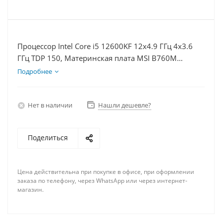
Процессор Intel Core i5 12600KF 12x4.9 ГГц 4x3.6
ГГц TDP 150, Материнская плата MSI B760M
BOMBER WIFI D5, Видеокарта RTX 4070 12Гб,
Подробнее
Память DDR5 32Gb, Диски SSD 500Гб, БП 750Вт
Нет в наличии
Нашли дешевле?
Поделиться
Цена действительна при покупке в офисе, при оформлении
заказа по телефону, через WhatsApp или через интернет-
магазин.