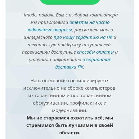
Чтобы помочь Вам с выбором компьютера
мы приготовили
ответы на часто
задаваемые вопросы
, рассказали много
интересного
про нашу гарантию на ПК
и
техническую поддержку покупателей,
перечислили доступные
способы оплаты
и
уточнили информацию
о вариантах
доставки ПК
.
Наша компания специализируется
исключительно на сборке компьютеров,
их гарантийном и постгарантийном
обслуживании, профилактике и
модернизации.
Мы не стараемся охватить всё, мы
стремимся быть лучшими в своей
области.