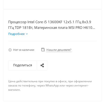
Процессор Intel Core i5 13600KF 12x5.1 ГГц 8x3.9
ГГц TDP 181Вт, Материнская плата MSI PRO H610M-
E D5, Видеокарта RTX 4070S 12Гб, Память
Подробнее
DDR5 32Gb, Диски SSD 500Гб + HDD 2Тб, БП 750Вт
Нет в наличии
Нашли дешевле?
Поделиться
Цена действительна при покупке в офисе, при оформлении
заказа по телефону, через WhatsApp или через интернет-
магазин.