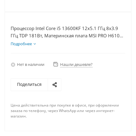
Процессор Intel Core i5 13600KF 12x5.1 ГГц 8x3.9
ГГц TDP 181Вт, Материнская плата MSI PRO H610M-
E D5, Видеокарта RTX 4070S 12Гб, Память
Подробнее
DDR5 32Gb, Диски SSD 500Гб + HDD 1Тб, БП 750Вт
Нет в наличии
Нашли дешевле?
Поделиться
Цена действительна при покупке в офисе, при оформлении
заказа по телефону, через WhatsApp или через интернет-
магазин.