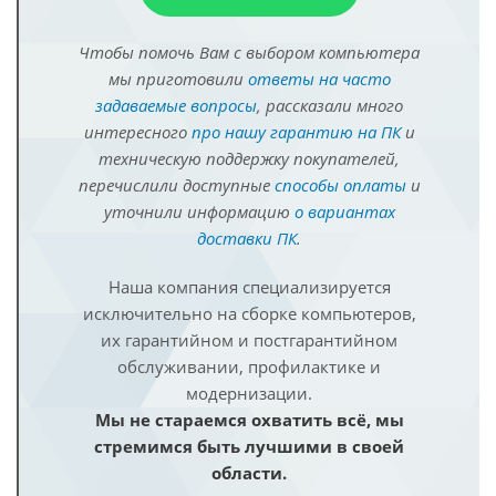
Чтобы помочь Вам с выбором компьютера
мы приготовили
ответы на часто
задаваемые вопросы
, рассказали много
интересного
про нашу гарантию на ПК
и
техническую поддержку покупателей,
перечислили доступные
способы оплаты
и
уточнили информацию
о вариантах
доставки ПК
.
Наша компания специализируется
исключительно на сборке компьютеров,
их гарантийном и постгарантийном
обслуживании, профилактике и
модернизации.
Мы не стараемся охватить всё, мы
стремимся быть лучшими в своей
области.