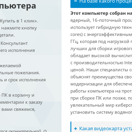
На базе какого проце
мпьютера
Этот компьютер собран на 
ядерный, 16-поточный проце
упить в 1 клик».
использует гибридную техн
и нажмите кнопку
cores) с энергоэффективными
детали.
ГГц, которая под нагрузкой 
. Консультант
лучших для сборки игрового
 его исполнения
обладает высокой вычислит
с производительностью Inte
 желаемой
ценой. Наши специалисты с
льные пожелания.
объяснят преимущества св
ть и срок исполнения
модернизации для обеспеч
работы компьютера на прот
ПК в корзину и
при сборке ПК или позже, п
омментарии к заказу
увлекательный мир киберс
 вами свяжемся,
установить систему водяно
Какая видеокарта ус
тся окончательной. О