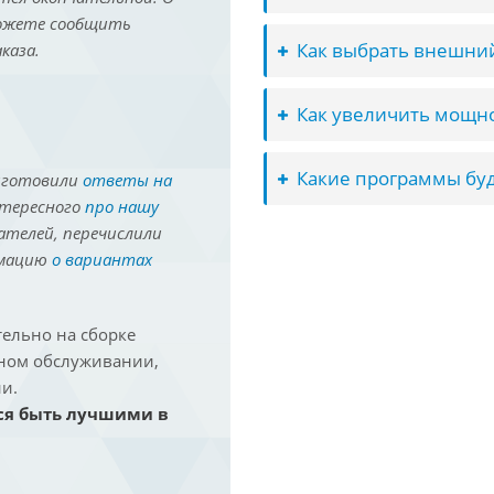
можете сообщить
Как выбрать внешний
каза.
Как увеличить мощно
Какие программы буд
иготовили
ответы на
нтересного
про нашу
ателей, перечислили
рмацию
о вариантах
ельно на сборке
йном обслуживании,
и.
ся быть лучшими в