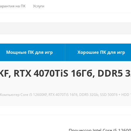
Гарантия на ПК
Услуги
Мощные ПК для игр
Хорошие ПК для игр
F, RTX 4070TiS 16Гб, DDR5 
Компьютер Core i5 12600KF, RTX 4070TiS 16Гб, DDR5 32Gb, SSD 500Гб + HDD 
Процессор Intel Core i5 1260