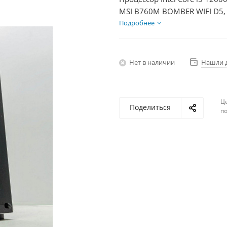
MSI B760M BOMBER WIFI D5, 
Диски SSD 500Гб + HDD 1Тб,
Подробнее
Нет в наличии
Нашли 
Ц
Поделиться
по