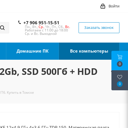
Войти
+7 906 951-15-51
Пн., Вт.,
Ср.
, Чт., Пт., Сб.,
Вс.
Заказать звонок
Работаем с 11:00 до 18:00
Ср. и Вс. Выходной
Домашние ПК
Все компьютеры
0
32Gb, SSD 500Гб + HDD
0
1Тб. Купить в Томске
0KF 12x4.9 ГГц 4x3.6 ГГц TDP 150, Материнская плата