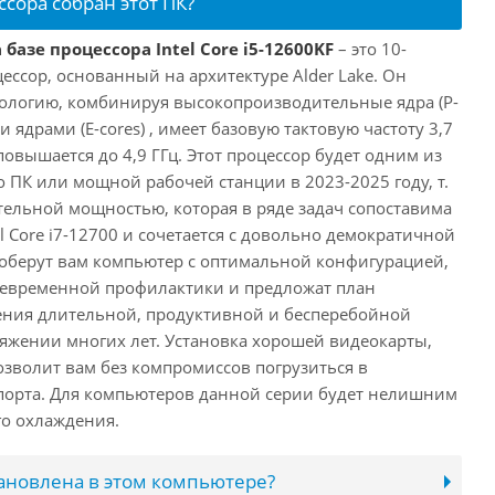
ссора собран этот ПК?
базе процессора Intel Core i5-12600KF
– это 10-
ссор, основанный на архитектуре Alder Lake. Он
ологию, комбинируя высокопроизводительные ядра (P-
 ядрами (E-cores) , имеет базовую тактовую частоту 3,7
повышается до 4,9 ГГц. Этот процессор будет одним из
 ПК или мощной рабочей станции в 2023-2025 году, т.
ельной мощностью, которая в ряде задач сопоставима
l Core i7-12700 и сочетается с довольно демократичной
оберут вам компьютер с оптимальной конфигурацией,
оевременной профилактики и предложат план
ения длительной, продуктивной и бесперебойной
яжении многих лет. Установка хорошей видеокарты,
озволит вам без компромиссов погрузиться в
порта. Для компьютеров данной серии будет нелишним
го охлаждения.
тановлена в этом компьютере?