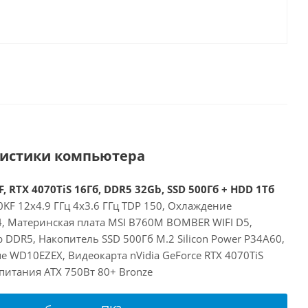
ристики компьютера
, RTX 4070TiS 16Гб, DDR5 32Gb, SSD 500Гб + HDD 1Тб
00KF 12x4.9 ГГц 4x3.6 ГГц TDP 150, Охлаждение
24, Материнская плата MSI B760M BOMBER WIFI D5,
DDR5, Накопитель SSD 500Гб M.2 Silicon Power P34A60,
 WD10EZEX, Видеокарта nVidia GeForce RTX 4070TiS
питания ATX 750Вт 80+ Bronze