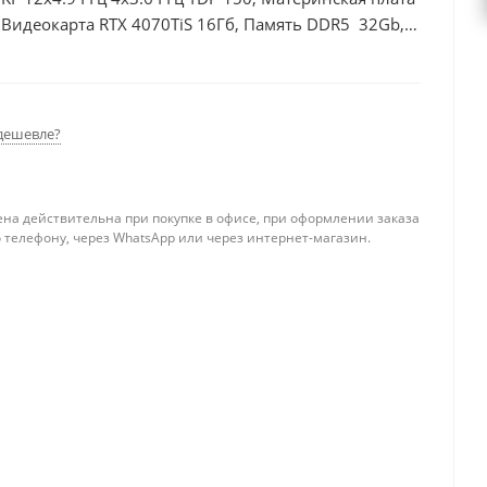
Видеокарта RTX 4070TiS 16Гб, Память DDR5 32Gb,
 БП 750Вт
дешевле?
ена действительна при покупке в офисе, при оформлении заказа
 телефону, через WhatsApp или через интернет-магазин.