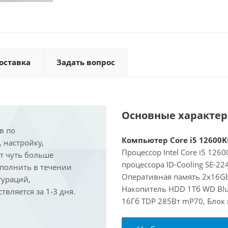
оставка
Задать вопрос
Основные характе
в по
Компьютер Core i5 12600KF
, настройку,
Процессор Intel Core i5 126
ит чуть больше
процессора ID-Cooling SE-2
ыполнить в течении
Оперативная память 2x16Gb 
гураций,
Накопитель HDD 1Тб WD Blue
вляется за 1-3 дня.
16Гб TDP 285Вт mP70, Блок 