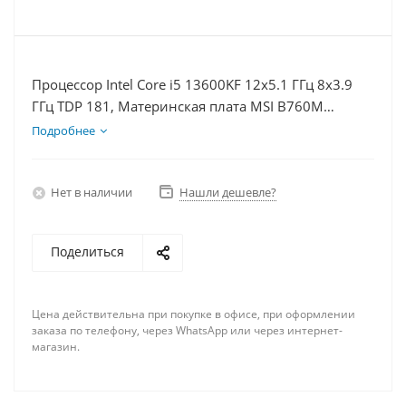
Процессор Intel Core i5 13600KF 12x5.1 ГГц 8x3.9
ГГц TDP 181, Материнская плата MSI B760M
BOMBER WIFI D5, Видеокарта RTX 4070 12Гб,
Подробнее
Память DDR5 64Gb, Диски SSD 500Гб + HDD 2Тб,
БП 750Вт
Нет в наличии
Нашли дешевле?
Поделиться
Цена действительна при покупке в офисе, при оформлении
заказа по телефону, через WhatsApp или через интернет-
магазин.