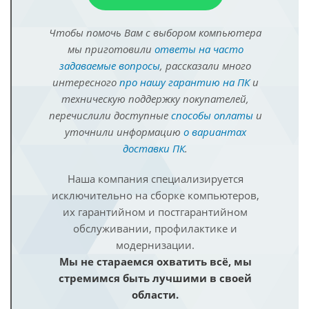
Чтобы помочь Вам с выбором компьютера
мы приготовили
ответы на часто
задаваемые вопросы
, рассказали много
интересного
про нашу гарантию на ПК
и
техническую поддержку покупателей,
перечислили доступные
способы оплаты
и
уточнили информацию
о вариантах
доставки ПК
.
Наша компания специализируется
исключительно на сборке компьютеров,
их гарантийном и постгарантийном
обслуживании, профилактике и
модернизации.
Мы не стараемся охватить всё, мы
стремимся быть лучшими в своей
области.