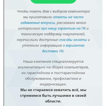
Чтобы помочь Вам с выбором компьютера
мы приготовили
ответы на часто
задаваемые вопросы
, рассказали много
интересного
про нашу гарантию на ПК
и
техническую поддержку покупателей,
перечислили доступные
способы оплаты
и
уточнили информацию
о вариантах
доставки ПК
.
Наша компания специализируется
исключительно на сборке компьютеров,
их гарантийном и постгарантийном
обслуживании, профилактике и
модернизации.
Мы не стараемся охватить всё, мы
стремимся быть лучшими в своей
области.