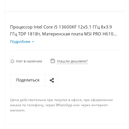
Процессор Intel Core i5 13600KF 12x5.1 ГГц 8x3.9
ГГц TDP 181Вт, Материнская плата MSI PRO H610M-
E D5, Видеокарта RTX 4070S 12Гб, Память
Подробнее
DDR5 64Gb, Диски SSD 500Гб + HDD 2Тб, БП 750Вт
Нет в наличии
Нашли дешевле?
Поделиться
Цена действительна при покупке в офисе, при оформлении
заказа по телефону, через WhatsApp или через интернет-
магазин.