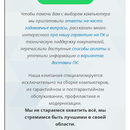
Чтобы помочь Вам с выбором компьютера
мы приготовили
ответы на часто
задаваемые вопросы
, рассказали много
интересного
про нашу гарантию на ПК
и
техническую поддержку покупателей,
перечислили доступные
способы оплаты
и
уточнили информацию
о вариантах
доставки ПК
.
Наша компания специализируется
исключительно на сборке компьютеров,
их гарантийном и постгарантийном
обслуживании, профилактике и
модернизации.
Мы не стараемся охватить всё, мы
стремимся быть лучшими в своей
области.