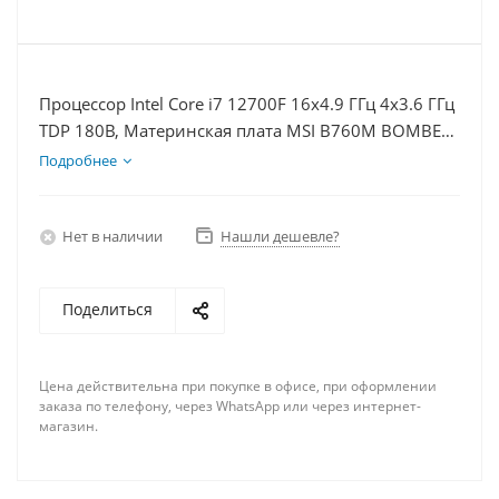
Процессор Intel Core i7 12700F 16x4.9 ГГц 4x3.6 ГГц
TDP 180В, Материнская плата MSI B760M BOMBER
WIFI D5, Видеокарта RTX 4070S 12Гб, Память
Подробнее
DDR5 64Gb, Диски SSD 500Гб, БП 750Вт
Нет в наличии
Нашли дешевле?
Поделиться
Цена действительна при покупке в офисе, при оформлении
заказа по телефону, через WhatsApp или через интернет-
магазин.