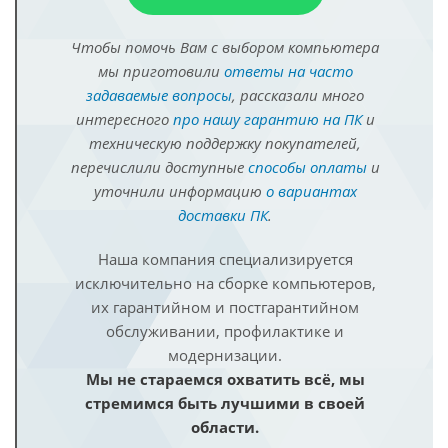
Чтобы помочь Вам с выбором компьютера
мы приготовили
ответы на часто
задаваемые вопросы
, рассказали много
интересного
про нашу гарантию на ПК
и
техническую поддержку покупателей,
перечислили доступные
способы оплаты
и
уточнили информацию
о вариантах
доставки ПК
.
Наша компания специализируется
исключительно на сборке компьютеров,
их гарантийном и постгарантийном
обслуживании, профилактике и
модернизации.
Мы не стараемся охватить всё, мы
стремимся быть лучшими в своей
области.