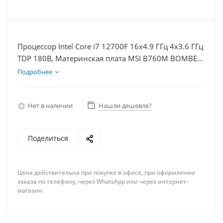
Процессор Intel Core i7 12700F 16x4.9 ГГц 4x3.6 ГГц
TDP 180В, Материнская плата MSI B760M BOMBER
WIFI D5, Видеокарта RTX 4070 12Гб, Память
Подробнее
DDR5 16Gb, Диски SSD 1000Гб + HDD 2Тб, БП
750Вт
Нет в наличии
Нашли дешевле?
Поделиться
Цена действительна при покупке в офисе, при оформлении
заказа по телефону, через WhatsApp или через интернет-
магазин.