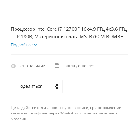
Процессор Intel Core i7 12700F 16x4.9 ГГц 4x3.6 ГГц
TDP 180В, Материнская плата MSI B760M BOMBER
WIFI D5, Видеокарта RTX 4070 12Гб, Память
Подробнее
DDR5 16Gb, Диски SSD 1000Гб + HDD 1Тб, БП
750Вт
Нет в наличии
Нашли дешевле?
Поделиться
Цена действительна при покупке в офисе, при оформлении
заказа по телефону, через WhatsApp или через интернет-
магазин.