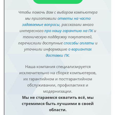
Чтобы помочь Вам с выбором компьютера
мы приготовили
ответы на часто
задаваемые вопросы
, рассказали много
интересного
про нашу гарантию на ПК
и
техническую поддержку покупателей,
перечислили доступные
способы оплаты
и
уточнили информацию
о вариантах
доставки ПК
.
Наша компания специализируется
исключительно на сборке компьютеров,
их гарантийном и постгарантийном
обслуживании, профилактике и
модернизации.
Мы не стараемся охватить всё, мы
стремимся быть лучшими в своей
области.