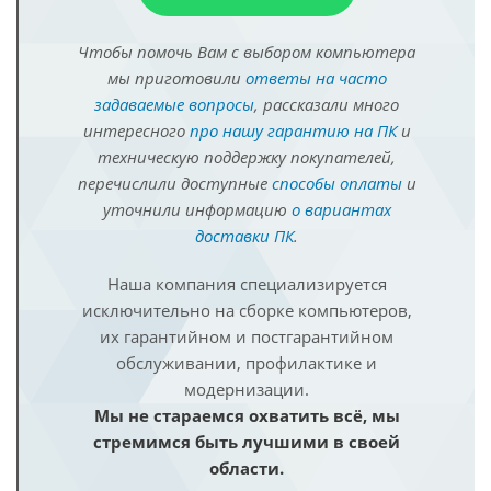
Чтобы помочь Вам с выбором компьютера
мы приготовили
ответы на часто
задаваемые вопросы
, рассказали много
интересного
про нашу гарантию на ПК
и
техническую поддержку покупателей,
перечислили доступные
способы оплаты
и
уточнили информацию
о вариантах
доставки ПК
.
Наша компания специализируется
исключительно на сборке компьютеров,
их гарантийном и постгарантийном
обслуживании, профилактике и
модернизации.
Мы не стараемся охватить всё, мы
стремимся быть лучшими в своей
области.