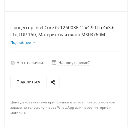
Процессор Intel Core i5 12600KF 12x4.9 ГГц 4x3.6
ГГц TDP 150, Материнская плата MSI B760M
BOMBER WIFI D5, Видеокарта RTX 4070S 12Гб,
Подробнее
Память DDR5 16Gb, Диски SSD 1000Гб + HDD 2Тб,
БП 750Вт
Нет в наличии
Нашли дешевле?
Поделиться
Цена действительна при покупке в офисе, при оформлении
заказа по телефону, через WhatsApp или через интернет-
магазин.