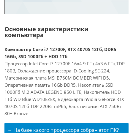
Основные характеристики
компьютера
Компьютер Core i7 12700F, RTX 4070S 12Гб, DDR5
16Gb, SSD 1000Гб + HDD 1Тб
Процессор Intel Core i7 12700F 16x4.9 ГГц 4x3.6 ГГц TDP
180В, Охлаждение процессора ID-Cooling SE-224,
Материнская плата MSI B760M BOMBER WIFI D5,
Оперативная память 16Gb DDR5, Накопитель SSD
1000Гб M.2 ADATA LEGEND 850 LITE, Накопитель HDD
1Тб WD Blue WD10EZEX, Видеокарта nVidia GeForce RTX
4070S 12Гб TDP 220Вт mP65, Блок питания ATX 750Вт
80+ Bronze
На базе какого процессора собран этот ПК?