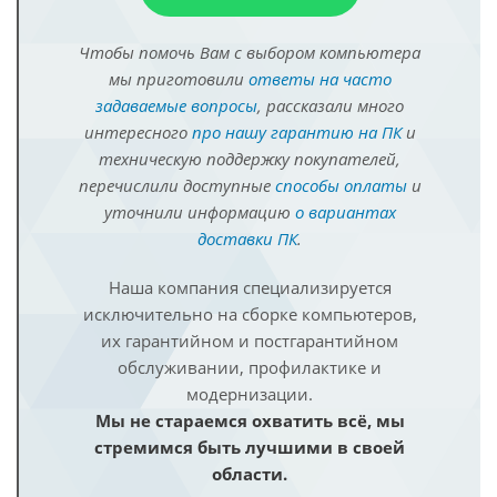
Чтобы помочь Вам с выбором компьютера
мы приготовили
ответы на часто
задаваемые вопросы
, рассказали много
интересного
про нашу гарантию на ПК
и
техническую поддержку покупателей,
перечислили доступные
способы оплаты
и
уточнили информацию
о вариантах
доставки ПК
.
Наша компания специализируется
исключительно на сборке компьютеров,
их гарантийном и постгарантийном
обслуживании, профилактике и
модернизации.
Мы не стараемся охватить всё, мы
стремимся быть лучшими в своей
области.