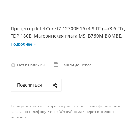
Процессор Intel Core i7 12700F 16x4.9 ГГц 4x3.6 ГГц
TDP 180В, Материнская плата MSI B760M BOMBER
WIFI D5, Видеокарта RTX 4070S 12Гб, Память
Подробнее
DDR5 16Gb, Диски SSD 1000Гб + HDD 1Тб, БП
750Вт
Нет в наличии
Нашли дешевле?
Поделиться
Цена действительна при покупке в офисе, при оформлении
заказа по телефону, через WhatsApp или через интернет-
магазин.