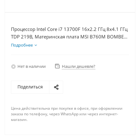
Процессор Intel Core i7 13700F 16x2.2 ГГц 8x4.1 ГГц
TDP 219В, Материнская плата MSI B760M BOMBER
WIFI D5, Видеокарта RTX 4070 12Гб, Память
Подробнее
DDR5 32Gb, Диски SSD 1000Гб, БП 750Вт
Нет в наличии
Нашли дешевле?
Поделиться
Цена действительна при покупке в офисе, при оформлении
заказа по телефону, через WhatsApp или через интернет-
магазин.