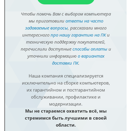
Чтобы помочь Вам с выбором компьютера
мы приготовили
ответы на часто
задаваемые вопросы
, рассказали много
интересного
про нашу гарантию на ПК
и
техническую поддержку покупателей,
перечислили доступные
способы оплаты
и
уточнили информацию
о вариантах
доставки ПК
.
Наша компания специализируется
исключительно на сборке компьютеров,
их гарантийном и постгарантийном
обслуживании, профилактике и
модернизации.
Мы не стараемся охватить всё, мы
стремимся быть лучшими в своей
области.