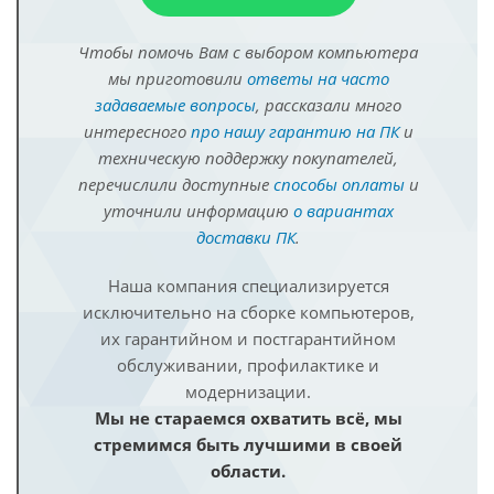
Чтобы помочь Вам с выбором компьютера
мы приготовили
ответы на часто
задаваемые вопросы
, рассказали много
интересного
про нашу гарантию на ПК
и
техническую поддержку покупателей,
перечислили доступные
способы оплаты
и
уточнили информацию
о вариантах
доставки ПК
.
Наша компания специализируется
исключительно на сборке компьютеров,
их гарантийном и постгарантийном
обслуживании, профилактике и
модернизации.
Мы не стараемся охватить всё, мы
стремимся быть лучшими в своей
области.