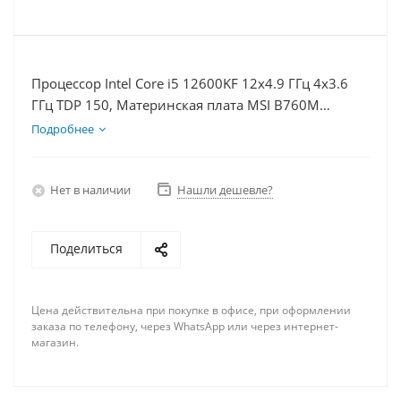
Процессор Intel Core i5 12600KF 12x4.9 ГГц 4x3.6
ГГц TDP 150, Материнская плата MSI B760M
BOMBER WIFI D5, Видеокарта RTX 4070TiS 16Гб,
Подробнее
Память DDR5 32Gb, Диски SSD 1000Гб + HDD 2Тб,
БП 750Вт
Нет в наличии
Нашли дешевле?
Поделиться
Цена действительна при покупке в офисе, при оформлении
заказа по телефону, через WhatsApp или через интернет-
магазин.