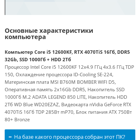
Основные характеристики
компьютера
Компьютер Core i5 12600KF, RTX 4070TiS 16Гб, DDR5
32Gb, SSD 1000Гб + HDD 2Тб
Процессор Intel Core i5 12600KF 12x4.9 ГГц 4x3.6 ГГц TDP
150, Охлаждение процессора ID-Cooling SE-224,
Материнская плата MSI B760M BOMBER WIFI D5,
Оперативная память 2x16Gb DDR5, Накопитель SSD
1000Гб M.2 ADATA LEGEND 850 LITE, Накопитель HDD
2Тб WD Blue WD20EZAZ, Видеокарта nVidia GeForce RTX
4070TiS 16Гб TDP 285Вт mP70, Блок питания ATX 750Вт
80+ Bronze
На базе какого процессора собран этот ПК?