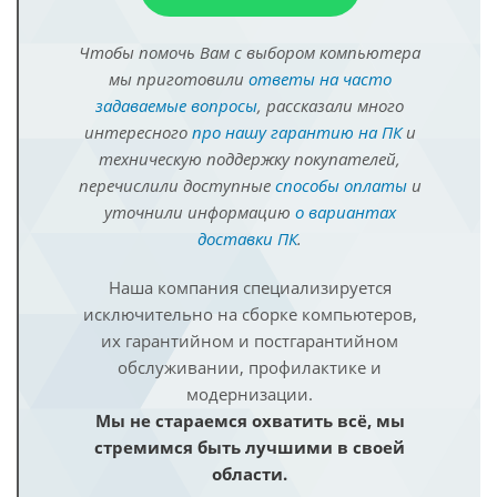
Чтобы помочь Вам с выбором компьютера
мы приготовили
ответы на часто
задаваемые вопросы
, рассказали много
интересного
про нашу гарантию на ПК
и
техническую поддержку покупателей,
перечислили доступные
способы оплаты
и
уточнили информацию
о вариантах
доставки ПК
.
Наша компания специализируется
исключительно на сборке компьютеров,
их гарантийном и постгарантийном
обслуживании, профилактике и
модернизации.
Мы не стараемся охватить всё, мы
стремимся быть лучшими в своей
области.