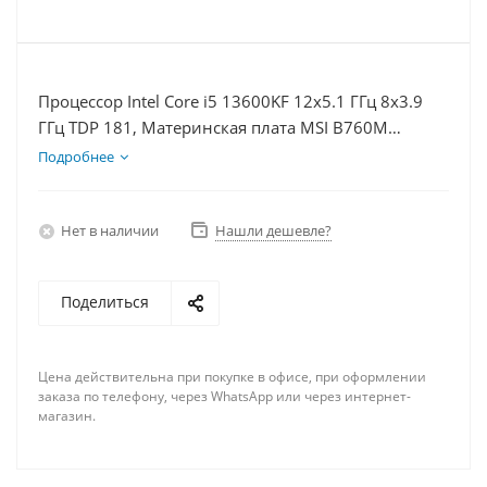
Процессор Intel Core i5 13600KF 12x5.1 ГГц 8x3.9
ГГц TDP 181, Материнская плата MSI B760M
BOMBER WIFI D5, Видеокарта RTX 4070 12Гб,
Подробнее
Память DDR5 64Gb, Диски SSD 1000Гб, БП 750Вт
Нет в наличии
Нашли дешевле?
Поделиться
Цена действительна при покупке в офисе, при оформлении
заказа по телефону, через WhatsApp или через интернет-
магазин.