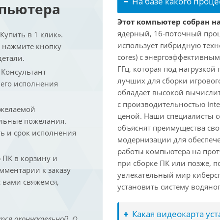
На базе какого проце
мпьютера
Этот компьютер собран на 
ядерный, 16-поточный проце
упить в 1 клик».
использует гибридную техн
и нажмите кнопку
cores) с энергоэффективными
детали.
ГГц, которая под нагрузкой 
. Консультант
лучших для сборки игрового
 его исполнения
обладает высокой вычислит
с производительностью Inte
 желаемой
ценой. Наши специалисты с
льные пожелания.
объяснят преимущества св
ть и срок исполнения
модернизации для обеспеч
работы компьютера на прот
ПК в корзину и
при сборке ПК или позже, п
омментарии к заказу
увлекательный мир киберс
 вами свяжемся,
установить систему водяно
Какая видеокарта ус
тся окончательной. О