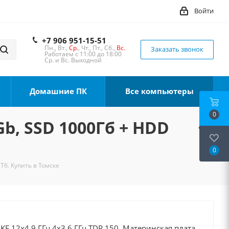
Войти
+7 906 951-15-51
Пн., Вт.,
Ср.
, Чт., Пт., Сб.,
Вс.
Заказать звонок
Работаем с 11:00 до 18:00
Ср. и Вс. Выходной
Домашние ПК
Все компьютеры
0
Gb, SSD 1000Гб + HDD
0
Тб. Купить в Томске
0KF 12x4.9 ГГц 4x3.6 ГГц TDP 150, Материнская плата