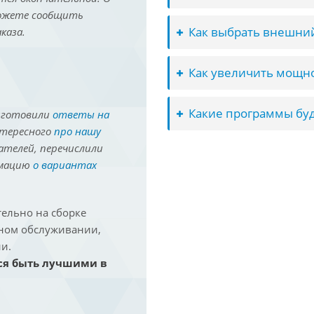
можете сообщить
Как выбрать внешний
каза.
Как увеличить мощно
Какие программы буд
иготовили
ответы на
нтересного
про нашу
ателей, перечислили
рмацию
о вариантах
ельно на сборке
йном обслуживании,
и.
ся быть лучшими в