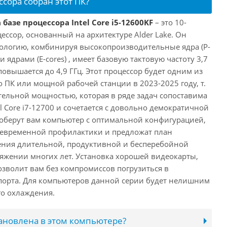
ссора собран этот ПК?
базе процессора Intel Core i5-12600KF
– это 10-
ссор, основанный на архитектуре Alder Lake. Он
ологию, комбинируя высокопроизводительные ядра (P-
 ядрами (E-cores) , имеет базовую тактовую частоту 3,7
повышается до 4,9 ГГц. Этот процессор будет одним из
 ПК или мощной рабочей станции в 2023-2025 году, т.
ельной мощностью, которая в ряде задач сопоставима
l Core i7-12700 и сочетается с довольно демократичной
оберут вам компьютер с оптимальной конфигурацией,
оевременной профилактики и предложат план
ения длительной, продуктивной и бесперебойной
яжении многих лет. Установка хорошей видеокарты,
озволит вам без компромиссов погрузиться в
порта. Для компьютеров данной серии будет нелишним
го охлаждения.
тановлена в этом компьютере?