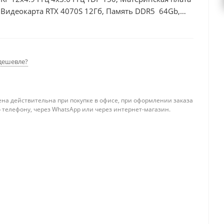
Видеокарта RTX 4070S 12Гб, Память DDR5 64Gb,
, БП 750Вт
дешевле?
ена действительна при покупке в офисе, при оформлении заказа
 телефону, через WhatsApp или через интернет-магазин.