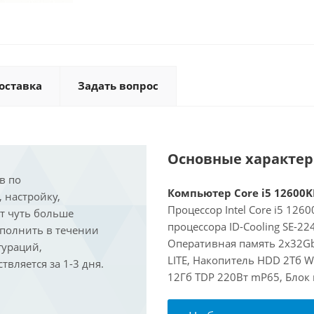
оставка
Задать вопрос
Основные характе
в по
Компьютер Core i5 12600KF
, настройку,
Процессор Intel Core i5 126
ит чуть больше
процессора ID-Cooling SE-2
ыполнить в течении
Оперативная память 2x32Gb
гураций,
LITE, Накопитель HDD 2Тб W
вляется за 1-3 дня.
12Гб TDP 220Вт mP65, Блок 