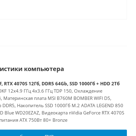
ристики компьютера
, RTX 4070S 12Гб, DDR5 64Gb, SSD 1000Гб + HDD 2Тб
00KF 12x4.9 ГГц 4x3.6 ГГц TDP 150, Охлаждение
24, Материнская плата MSI B760M BOMBER WIFI D5,
 DDR5, Накопитель SSD 1000Гб M.2 ADATA LEGEND 850
D Blue WD20EZAZ, Видеокарта nVidia GeForce RTX 4070S
питания ATX 750Вт 80+ Bronze