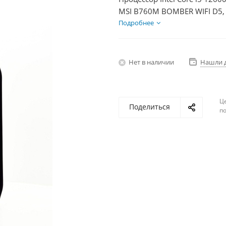
MSI B760M BOMBER WIFI D5, 
Диски SSD 1000Гб + HDD 2Тб
Подробнее
Нет в наличии
Нашли 
Ц
Поделиться
по