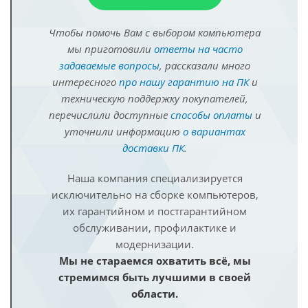
Чтобы помочь Вам с выбором компьютера
мы приготовили
ответы на часто
задаваемые вопросы
, рассказали много
интересного
про нашу гарантию на ПК
и
техническую поддержку покупателей,
перечислили доступные
способы оплаты
и
уточнили информацию
о вариантах
доставки ПК
.
Наша компания специализируется
исключительно на сборке компьютеров,
их гарантийном и постгарантийном
обслуживании, профилактике и
модернизации.
Мы не стараемся охватить всё, мы
стремимся быть лучшими в своей
области.