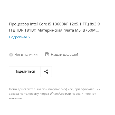
Процессор Intel Core i5 13600KF 12x5.1 ГГц 8x3.9
ГГц TDP 181Вт, Материнская плата MSI B760M
BOMBER WIFI D5, Видеокарта RTX 4070TiS 16Гб,
Подробнее
Память DDR5 64Gb, Диски SSD 1000Гб + HDD 2Тб,
БП 750Вт
Нет в наличии
Нашли дешевле?
Поделиться
Цена действительна при покупке в офисе, при оформлении
заказа по телефону, через WhatsApp или через интернет-
магазин.