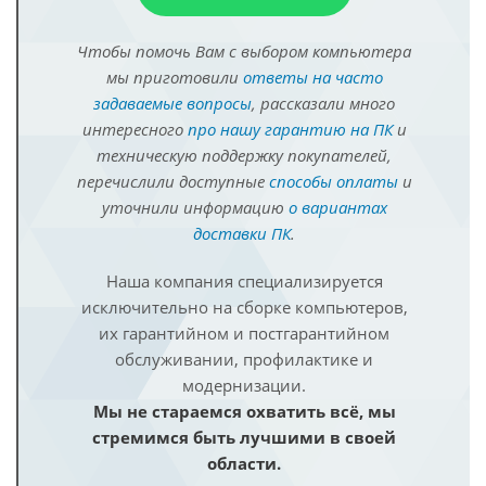
Чтобы помочь Вам с выбором компьютера
мы приготовили
ответы на часто
задаваемые вопросы
, рассказали много
интересного
про нашу гарантию на ПК
и
техническую поддержку покупателей,
перечислили доступные
способы оплаты
и
уточнили информацию
о вариантах
доставки ПК
.
Наша компания специализируется
исключительно на сборке компьютеров,
их гарантийном и постгарантийном
обслуживании, профилактике и
модернизации.
Мы не стараемся охватить всё, мы
стремимся быть лучшими в своей
области.