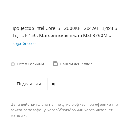
Процессор Intel Core i5 12600KF 12x4.9 ГГц 4x3.6
ГГц TDP 150, Материнская плата MSI B760M
BOMBER WIFI D5, Видеокарта RTX 4070TiS 16Гб,
Подробнее
Память DDR5 64Gb, Диски SSD 1000Гб, БП 750Вт
Нет в наличии
Нашли дешевле?
Поделиться
Цена действительна при покупке в офисе, при оформлении
заказа по телефону, через WhatsApp или через интернет-
магазин.