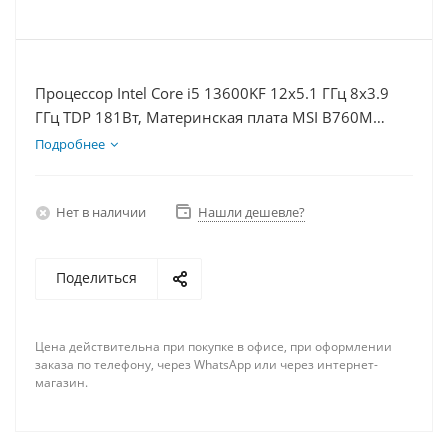
Процессор Intel Core i5 13600KF 12x5.1 ГГц 8x3.9
ГГц TDP 181Вт, Материнская плата MSI B760M
BOMBER WIFI D5, Видеокарта RTX 4080S 16Гб,
Подробнее
Память DDR5 64Gb, Диски SSD 1000Гб, БП 850Вт
Нет в наличии
Нашли дешевле?
Поделиться
Цена действительна при покупке в офисе, при оформлении
заказа по телефону, через WhatsApp или через интернет-
магазин.