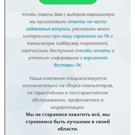
Чтобы помочь Вам с выбором компьютера
мы приготовили
ответы на часто
задаваемые вопросы
, рассказали много
интересного
про нашу гарантию на ПК
и
техническую поддержку покупателей,
перечислили доступные
способы оплаты
и
уточнили информацию
о вариантах
доставки ПК
.
Наша компания специализируется
исключительно на сборке компьютеров,
их гарантийном и постгарантийном
обслуживании, профилактике и
модернизации.
Мы не стараемся охватить всё, мы
стремимся быть лучшими в своей
области.