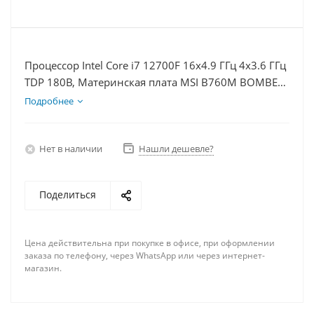
Процессор Intel Core i7 12700F 16x4.9 ГГц 4x3.6 ГГц
TDP 180В, Материнская плата MSI B760M BOMBER
WIFI D5, Видеокарта RTX 4080S 16Гб, Память
Подробнее
DDR5 64Gb, Диски SSD 1000Гб, БП 850Вт
Нет в наличии
Нашли дешевле?
Поделиться
Цена действительна при покупке в офисе, при оформлении
заказа по телефону, через WhatsApp или через интернет-
магазин.