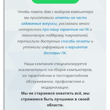
Чтобы помочь Вам с выбором компьютера
мы приготовили
ответы на часто
задаваемые вопросы
, рассказали много
интересного
про нашу гарантию на ПК
и
техническую поддержку покупателей,
перечислили доступные
способы оплаты
и
уточнили информацию
о вариантах
доставки ПК
.
Наша компания специализируется
исключительно на сборке компьютеров,
их гарантийном и постгарантийном
обслуживании, профилактике и
модернизации.
Мы не стараемся охватить всё, мы
стремимся быть лучшими в своей
области.