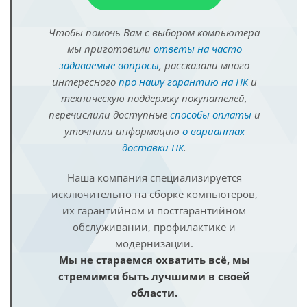
Чтобы помочь Вам с выбором компьютера
мы приготовили
ответы на часто
задаваемые вопросы
, рассказали много
интересного
про нашу гарантию на ПК
и
техническую поддержку покупателей,
перечислили доступные
способы оплаты
и
уточнили информацию
о вариантах
доставки ПК
.
Наша компания специализируется
исключительно на сборке компьютеров,
их гарантийном и постгарантийном
обслуживании, профилактике и
модернизации.
Мы не стараемся охватить всё, мы
стремимся быть лучшими в своей
области.