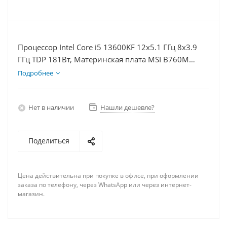
Процессор Intel Core i5 13600KF 12x5.1 ГГц 8x3.9
ГГц TDP 181Вт, Материнская плата MSI B760M
BOMBER WIFI D5, Видеокарта RTX 4080S 16Гб,
Подробнее
Память DDR5 64Gb, Диски SSD 1000Гб + HDD 1Тб,
БП 850Вт
Нет в наличии
Нашли дешевле?
Поделиться
Цена действительна при покупке в офисе, при оформлении
заказа по телефону, через WhatsApp или через интернет-
магазин.