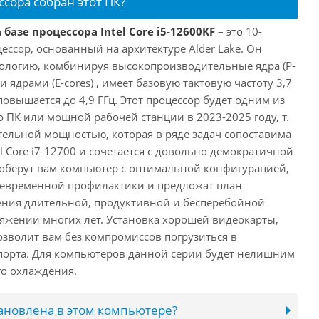
ссора собран этот ПК?
базе процессора Intel Core i5-12600KF
– это 10-
ссор, основанный на архитектуре Alder Lake. Он
ологию, комбинируя высокопроизводительные ядра (P-
 ядрами (E-cores) , имеет базовую тактовую частоту 3,7
повышается до 4,9 ГГц. Этот процессор будет одним из
 ПК или мощной рабочей станции в 2023-2025 году, т.
ельной мощностью, которая в ряде задач сопоставима
l Core i7-12700 и сочетается с довольно демократичной
оберут вам компьютер с оптимальной конфигурацией,
оевременной профилактики и предложат план
ения длительной, продуктивной и бесперебойной
яжении многих лет. Установка хорошей видеокарты,
озволит вам без компромиссов погрузиться в
порта. Для компьютеров данной серии будет нелишним
го охлаждения.
тановлена в этом компьютере?