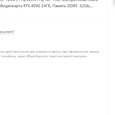
Видеокарта RTX 4090 24Гб, Память DDR5 32Gb,
, БП 850Вт
дешевле?
ена действительна при покупке в офисе, при оформлении заказа
 телефону, через WhatsApp или через интернет-магазин.