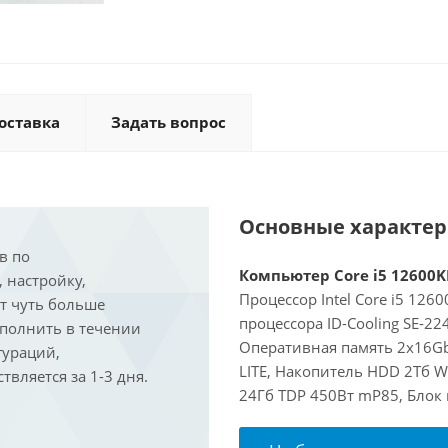
оставка
Задать вопрос
Основные характе
в по
Компьютер Core i5 12600KF
, настройку,
Процессор Intel Core i5 126
ит чуть больше
процессора ID-Cooling SE-2
ыполнить в течении
Оперативная память 2x16Gb
гураций,
LITE, Накопитель HDD 2Тб W
вляется за 1-3 дня.
24Гб TDP 450Вт mP85, Блок