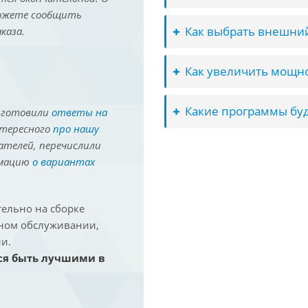
можете сообщить
Как выбрать внешний
каза.
Как увеличить мощно
Какие программы буд
иготовили
ответы на
нтересного
про нашу
ателей, перечислили
рмацию
о вариантах
ельно на сборке
йном обслуживании,
и.
ся быть лучшими в