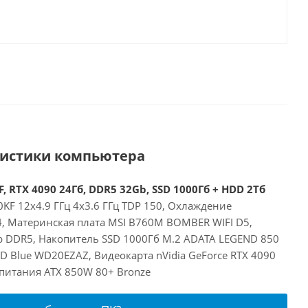
ристики компьютера
, RTX 4090 24Гб, DDR5 32Gb, SSD 1000Гб + HDD 2Тб
00KF 12x4.9 ГГц 4x3.6 ГГц TDP 150, Охлаждение
24, Материнская плата MSI B760M BOMBER WIFI D5,
 DDR5, Накопитель SSD 1000Гб M.2 ADATA LEGEND 850
D Blue WD20EZAZ, Видеокарта nVidia GeForce RTX 4090
 питания ATX 850W 80+ Bronze