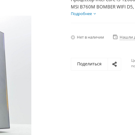
MSI B760M BOMBER WIFI D5, 
Диски SSD 1000Гб + HDD 2Тб
Подробнее
Нет в наличии
Нашли 
Ц
Поделиться
по