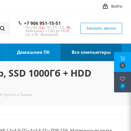
Войти
+7 906 951-15-51
Пн., Вт.,
Ср.
, Чт., Пт., Сб.,
Вс.
Заказать звонок
Работаем с 11:00 до 18:00
Ср. и Вс. Выходной
Домашние ПК
Все компьютеры
0
b, SSD 1000Гб + HDD
0
б. Купить в Томске
0KF 12x4.9 ГГц 4x3.6 ГГц TDP 150, Материнская плата