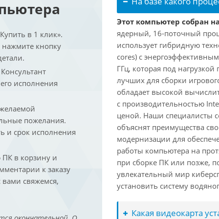
На базе какого проце
мпьютера
Этот компьютер собран на 
ядерный, 16-поточный проце
упить в 1 клик».
использует гибридную техн
и нажмите кнопку
cores) с энергоэффективными
детали.
ГГц, которая под нагрузкой 
. Консультант
лучших для сборки игрового
 его исполнения
обладает высокой вычислит
с производительностью Inte
 желаемой
ценой. Наши специалисты с
льные пожелания.
объяснят преимущества св
ть и срок исполнения
модернизации для обеспеч
работы компьютера на прот
ПК в корзину и
при сборке ПК или позже, п
омментарии к заказу
увлекательный мир киберс
 вами свяжемся,
установить систему водяно
Какая видеокарта ус
тся окончательной. О