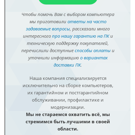
Чтобы помочь Вам с выбором компьютера
мы приготовили
ответы на часто
задаваемые вопросы
, рассказали много
интересного
про нашу гарантию на ПК
и
техническую поддержку покупателей,
перечислили доступные
способы оплаты
и
уточнили информацию
о вариантах
доставки ПК
.
Наша компания специализируется
исключительно на сборке компьютеров,
их гарантийном и постгарантийном
обслуживании, профилактике и
модернизации.
Мы не стараемся охватить всё, мы
стремимся быть лучшими в своей
области.