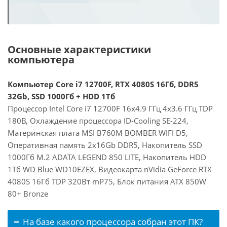
Основные характеристики
компьютера
Компьютер Core i7 12700F, RTX 4080S 16Гб, DDR5
32Gb, SSD 1000Гб + HDD 1Тб
Процессор Intel Core i7 12700F 16x4.9 ГГц 4x3.6 ГГц TDP
180В, Охлаждение процессора ID-Cooling SE-224,
Материнская плата MSI B760M BOMBER WIFI D5,
Оперативная память 2x16Gb DDR5, Накопитель SSD
1000Гб M.2 ADATA LEGEND 850 LITE, Накопитель HDD
1Тб WD Blue WD10EZEX, Видеокарта nVidia GeForce RTX
4080S 16Гб TDP 320Вт mP75, Блок питания ATX 850W
80+ Bronze
На базе какого процессора собран этот ПК?