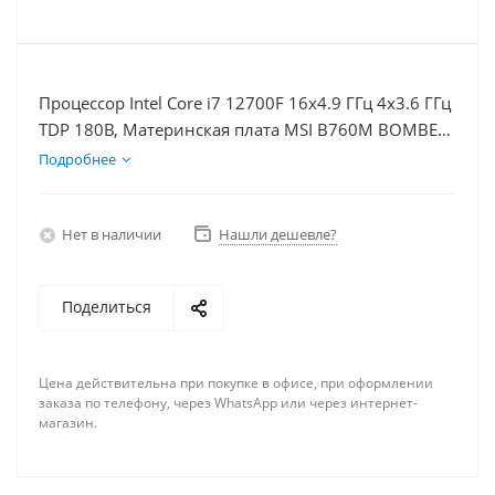
Процессор Intel Core i7 12700F 16x4.9 ГГц 4x3.6 ГГц
TDP 180В, Материнская плата MSI B760M BOMBER
WIFI D5, Видеокарта RTX 4080S 16Гб, Память
Подробнее
DDR5 32Gb, Диски SSD 1000Гб + HDD 1Тб, БП
850Вт
Нет в наличии
Нашли дешевле?
Поделиться
Цена действительна при покупке в офисе, при оформлении
заказа по телефону, через WhatsApp или через интернет-
магазин.