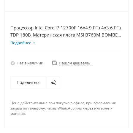
Процессор Intel Core i7 12700F 16x4.9 ГГц 4x3.6 ГГц
TDP 180В, Материнская плата MSI B760M BOMBER
WIFI D5, Видеокарта RTX 4090 24Гб, Память
Подробнее
DDR5 64Gb, Диски SSD 500Гб, БП 850Вт
Нет в наличии
Нашли дешевле?
Поделиться
Цена действительна при покупке в офисе, при оформлении
заказа по телефону, через WhatsApp или через интернет-
магазин.