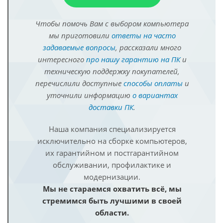
Чтобы помочь Вам с выбором компьютера
мы приготовили
ответы на часто
задаваемые вопросы
, рассказали много
интересного
про нашу гарантию на ПК
и
техническую поддержку покупателей,
перечислили доступные
способы оплаты
и
уточнили информацию
о вариантах
доставки ПК
.
Наша компания специализируется
исключительно на сборке компьютеров,
их гарантийном и постгарантийном
обслуживании, профилактике и
модернизации.
Мы не стараемся охватить всё, мы
стремимся быть лучшими в своей
области.