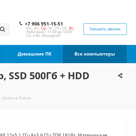
+7 906 951-15-51
Пн., Вт.,
Ср.
, Чт., Пт., Сб.,
Вс.
Заказать звонок
Работаем с 11:00 до 18:00
Ср. и Вс. Выходной
Домашние ПК
Все компьютеры
b, SSD 500Гб + HDD
. Купить в Томске
0KF 12x5.1 ГГц 8x3.9 ГГц TDP 181Вт, Материнская