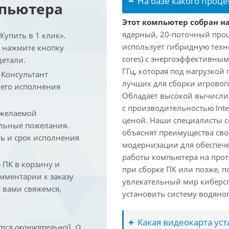
На базе какого проце
мпьютера
Этот компьютер собран на 
ядерный, 20-поточный проце
упить в 1 клик».
использует гибридную техн
и нажмите кнопку
cores) с энергоэффективными
детали.
ГГц, которая под нагрузкой 
. Консультант
лучших для сборки игрового
 его исполнения
Обладает высокой вычислит
с производительностью Inte
 желаемой
ценой. Наши специалисты с
льные пожелания.
объяснят преимущества св
ть и срок исполнения
модернизации для обеспеч
работы компьютера на прот
ПК в корзину и
при сборке ПК или позже, п
омментарии к заказу
увлекательный мир киберс
 вами свяжемся,
установить систему водяно
Какая видеокарта ус
тся окончательной. О