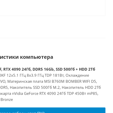
ристики компьютера
, RTX 4090 24Гб, DDR5 16Gb, SSD 500Гб + HDD 2Тб
00KF 12x5.1 ГГц 8x3.9 ГГц TDP 181Вт, Охлаждение
EVO, Материнская плата MSI B760M BOMBER WIFI D5,
DR5, Накопитель SSD 500Гб M.2, Накопитель HDD 2Тб
арта nVidia GeForce RTX 4090 24Гб TDP 450Вт mP85,
 Bronze