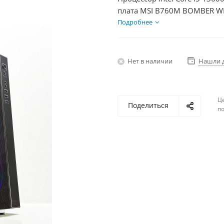
плата MSI B760M BOMBER WIF
DDR5 16Gb, Диски SSD 500Г
Подробнее
Нет в наличии
Нашли 
Ц
Поделиться
по