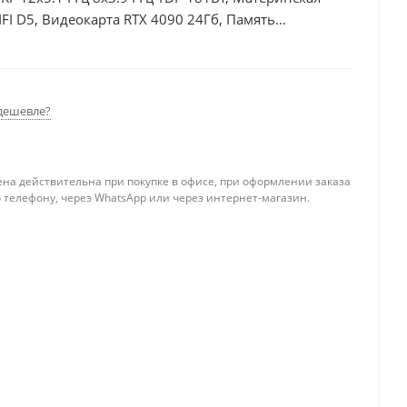
I D5, Видеокарта RTX 4090 24Гб, Память
б + HDD 2Тб, БП 850Вт
дешевле?
ена действительна при покупке в офисе, при оформлении заказа
 телефону, через WhatsApp или через интернет-магазин.