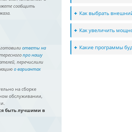
можете сообщить
Как выбрать внешний
каза.
Как увеличить мощно
Какие программы буд
иготовили
ответы на
нтересного
про нашу
ателей, перечислили
рмацию
о вариантах
ельно на сборке
йном обслуживании,
и.
ся быть лучшими в