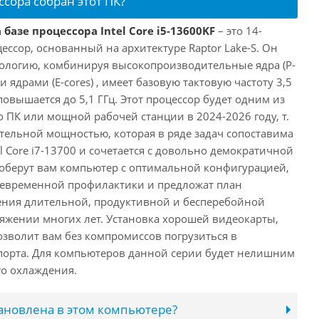
ссора собран этот ПК?
базе процессора Intel Core i5-13600KF
– это 14-
ссор, основанный на архитектуре Raptor Lake-S. Он
ологию, комбинируя высокопроизводительные ядра (P-
 ядрами (E-cores) , имеет базовую тактовую частоту 3,5
повышается до 5,1 ГГц. Этот процессор будет одним из
 ПК или мощной рабочей станции в 2024-2026 году, т.
ельной мощностью, которая в ряде задач сопоставима
l Core i7-13700 и сочетается с довольно демократичной
оберут вам компьютер с оптимальной конфигурацией,
оевременной профилактики и предложат план
ения длительной, продуктивной и бесперебойной
яжении многих лет. Установка хорошей видеокарты,
озволит вам без компромиссов погрузиться в
порта. Для компьютеров данной серии будет нелишним
го охлаждения.
тановлена в этом компьютере?