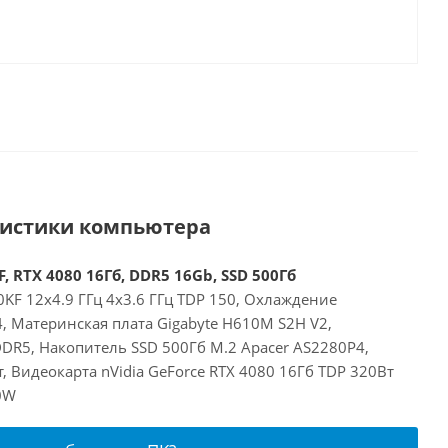
ристики компьютера
, RTX 4080 16Гб, DDR5 16Gb, SSD 500Гб
00KF 12x4.9 ГГц 4x3.6 ГГц TDP 150, Охлаждение
4, Материнская плата Gigabyte H610M S2H V2,
DR5, Накопитель SSD 500Гб M.2 Apacer AS2280P4,
, Видеокарта nVidia GeForce RTX 4080 16Гб TDP 320Вт
0W