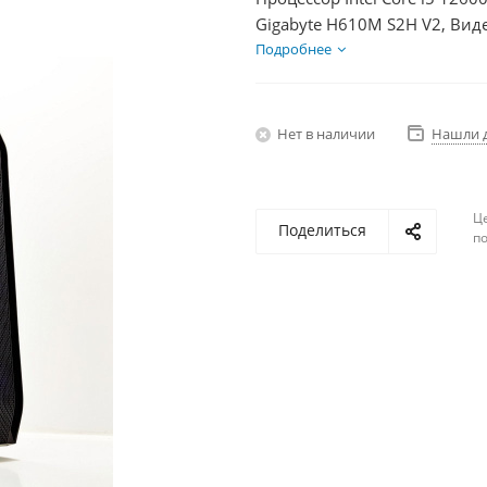
Gigabyte H610M S2H V2, Вид
SSD 500Гб, БП 850Вт
Подробнее
Нет в наличии
Нашли 
Ц
Поделиться
по