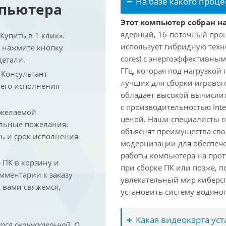
На базе какого проце
мпьютера
Этот компьютер собран на 
ядерный, 16-поточный проце
упить в 1 клик».
использует гибридную техн
и нажмите кнопку
cores) с энергоэффективными
детали.
ГГц, которая под нагрузкой 
. Консультант
лучших для сборки игрового
 его исполнения
обладает высокой вычислит
с производительностью Inte
 желаемой
ценой. Наши специалисты с
льные пожелания.
объяснят преимущества св
ть и срок исполнения
модернизации для обеспеч
работы компьютера на прот
ПК в корзину и
при сборке ПК или позже, п
омментарии к заказу
увлекательный мир киберс
 вами свяжемся,
установить систему водяно
Какая видеокарта ус
тся окончательной. О