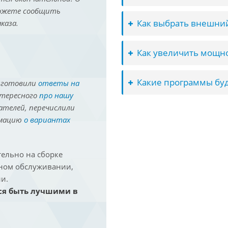
можете сообщить
Как выбрать внешний
каза.
Как увеличить мощно
Какие программы буд
иготовили
ответы на
нтересного
про нашу
ателей, перечислили
рмацию
о вариантах
ельно на сборке
йном обслуживании,
и.
ся быть лучшими в