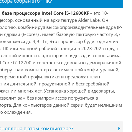
ссора собран этот ПК?
базе процессора Intel Core i5-12600KF
– это 10-
ссор, основанный на архитектуре Alder Lake. Он
ологию, комбинируя высокопроизводительные ядра (P-
 ядрами (E-cores) , имеет базовую тактовую частоту 3,7
повышается до 4,9 ГГц. Этот процессор будет одним из
 ПК или мощной рабочей станции в 2023-2025 году, т.
ельной мощностью, которая в ряде задач сопоставима
l Core i7-12700 и сочетается с довольно демократичной
оберут вам компьютер с оптимальной конфигурацией,
оевременной профилактики и предложат план
ения длительной, продуктивной и бесперебойной
яжении многих лет. Установка хорошей видеокарты,
озволит вам без компромиссов погрузиться в
порта. Для компьютеров данной серии будет нелишним
го охлаждения.
тановлена в этом компьютере?