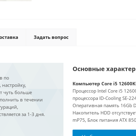
оставка
Задать вопрос
Основные характе
в по
Компьютер Core i5 12600KF
, настройку,
Процессор Intel Core i5 126
ит чуть больше
процессора ID-Cooling SE-22
ыполнить в течении
Оперативная память 16Gb D
гураций,
Накопитель HDD отсутствует
вляется за 1-3 дня.
mP75, Блок питания ATX 85