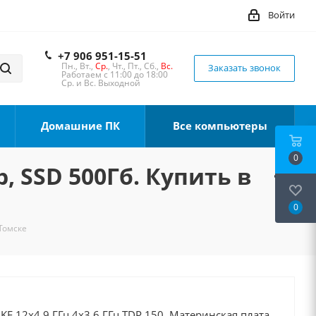
Войти
+7 906 951-15-51
Пн., Вт.,
Ср.
, Чт., Пт., Сб.,
Вс.
Заказать звонок
Работаем с 11:00 до 18:00
Ср. и Вс. Выходной
Домашние ПК
Все компьютеры
0
, SSD 500Гб. Купить в
0
 Томске
0KF 12x4.9 ГГц 4x3.6 ГГц TDP 150, Материнская плата