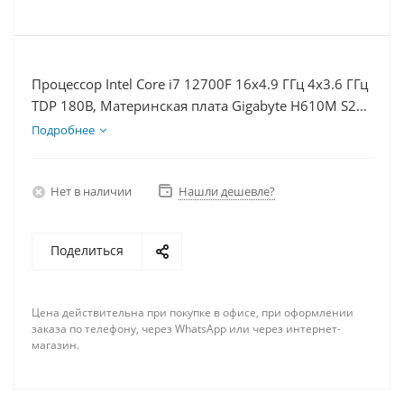
Процессор Intel Core i7 12700F 16x4.9 ГГц 4x3.6 ГГц
TDP 180В, Материнская плата Gigabyte H610M S2H
V2, Видеокарта RTX 4080 16Гб, Память DDR5 16Gb,
Подробнее
Диски SSD 500Гб, БП 850Вт
Нет в наличии
Нашли дешевле?
Поделиться
Цена действительна при покупке в офисе, при оформлении
заказа по телефону, через WhatsApp или через интернет-
магазин.