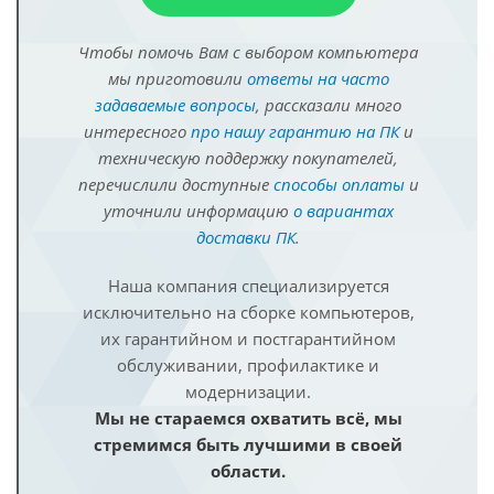
Чтобы помочь Вам с выбором компьютера
мы приготовили
ответы на часто
задаваемые вопросы
, рассказали много
интересного
про нашу гарантию на ПК
и
техническую поддержку покупателей,
перечислили доступные
способы оплаты
и
уточнили информацию
о вариантах
доставки ПК
.
Наша компания специализируется
исключительно на сборке компьютеров,
их гарантийном и постгарантийном
обслуживании, профилактике и
модернизации.
Мы не стараемся охватить всё, мы
стремимся быть лучшими в своей
области.