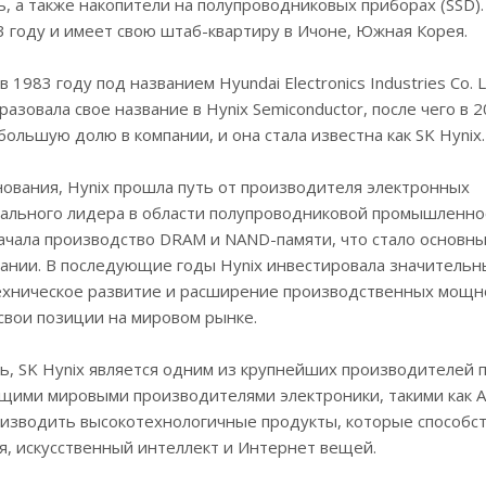
, а также накопители на полупроводниковых приборах (SSD)
3 году и имеет свою штаб-квартиру в Ичоне, Южная Корея.
 1983 году под названием Hyundai Electronics Industries Co. L
азовала свое название в Hynix Semiconductor, после чего в 
большую долю в компании, и она стала известна как SK Hynix.
нования, Hynix прошла путь от производителя электронных
бального лидера в области полупроводниковой промышленнос
начала производство DRAM и NAND-памяти, что стало основн
пании. В последующие годы Hynix инвестировала значительн
техническое развитие и расширение производственных мощно
свои позиции на мировом рынке.
, SK Hynix является одним из крупнейших производителей п
щими мировыми производителями электроники, такими как Ap
изводить высокотехнологичные продукты, которые способст
, искусственный интеллект и Интернет вещей.