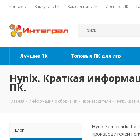
Контакты
Как купить ПК
Как оплатить ПК
Доставка ПК
Г
Лучшие ПК
Топовые ПК для игр
Hynix. Краткая информац
ПК.
Главная
-
Информация о сборке ПК
-
Производители
-
Hynix. Кратк
Hynix Semiconductor 
Блог
производителей полу