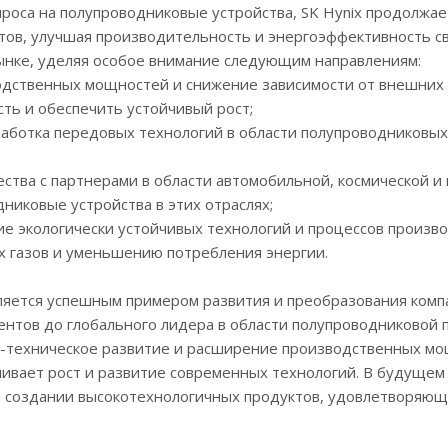
проса на полупроводниковые устройства, SK Hynix продолжа
тов, улучшая производительность и энергоэффективность с
ынке, уделяя особое внимание следующим направлениям:
дственных мощностей и снижение зависимости от внешних п
ть и обеспечить устойчивый рост;
аботка передовых технологий в области полупроводниковых
ства с партнерами в области автомобильной, космической 
дниковые устройства в этих отраслях;
е экологически устойчивых технологий и процессов произв
х газов и уменьшению потребления энергии.
вляется успешным примером развития и преобразования комп
нтов до глобального лидера в области полупроводниковой 
о-техническое развитие и расширение производственных мощ
ивает рост и развитие современных технологий. В будущем 
а создании высокотехнологичных продуктов, удовлетворяю