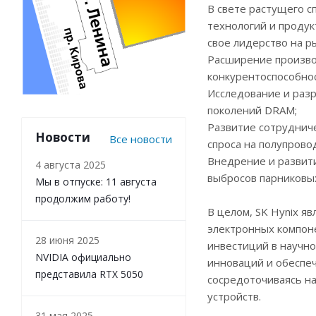
В свете растущего с
технологий и продук
свое лидерство на р
Расширение произво
конкурентоспособнос
Исследование и разр
поколений DRAM;
Развитие сотрудниче
Новости
Все новости
спроса на полупрово
Внедрение и развити
4 августа 2025
выбросов парниковы
Мы в отпуске: 11 августа
продолжим работу!
В целом, SK Hynix я
электронных компоне
28 июня 2025
инвестиций в научн
NVIDIA официально
инноваций и обеспеч
представила RTX 5050
сосредоточиваясь н
устройств.
31 мая 2025