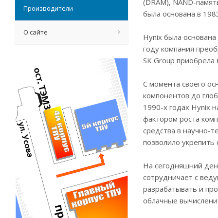
(DRAM), NAND-память
Производители
была основана в 198
О сайте
Hynix была основана в
году компания преобр
SK Group приобрела 
С момента своего ос
компонентов до гло
1990-х годах Hynix 
фактором роста ком
средства в научно-
позволило укрепить 
На сегодняшний день
сотрудничает с веду
разрабатывать и про
облачные вычисления