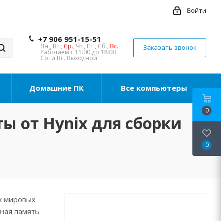
Войти
+7 906 951-15-51
Пн., Вт.,
Ср.
, Чт., Пт., Сб.,
Вс.
Заказать звонок
Работаем с 11:00 до 18:00
Ср. и Вс. Выходной
Домашние ПК
Все компьютеры
0
ы от Hynix для сборки
0
их мировых
ная память